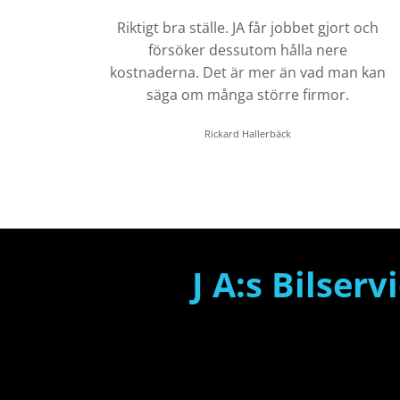
Riktigt bra ställe. JA får jobbet gjort och
försöker dessutom hålla nere
kostnaderna. Det är mer än vad man kan
säga om många större firmor.
Rickard Hallerbäck
J A:s Bilserv