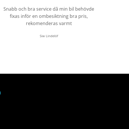
Snabb och bra service då min bil behövde
fixas inför en ombesiktning bra pris,
rekomenderas varmt
Siw Lindelöf
a