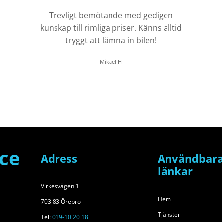
Trevligt bemötande med gedigen
kunskap till rimliga priser. Känns alltid
tryggt att lämna in bilen!
Mikael H
ice
Adress
Användbar
länkar
Virkesvägen 1
Hem
703 83 Örebro
Tjänster
Tel:
019-10 20 18