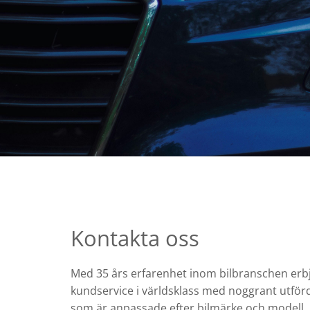
Kontakta oss
Med 35 års erfarenhet inom bilbranschen erbj
kundservice i världsklass med noggrant utförd
som är anpassade efter bilmärke och modell.