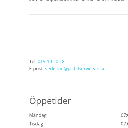
Tel:
019-10 20 18
E-post:
verkstad@jasbilserviceab.se
Öppetider
Måndag
07:
Tisdag
07: